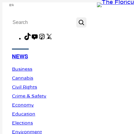
Skip
Menu
to
Search
content
TikTok
YouTube
Instagram
X
Facebook
NEWS
Business
Cannabis
Civil Rights
Crime & Safety
Economy
Education
Elections
Environment