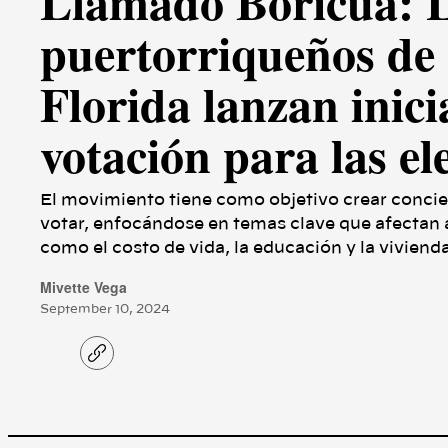
Llamado Boricua: L
puertorriqueños de
Florida lanzan inici
votación para las el
El movimiento tiene como objetivo crear concie
votar, enfocándose en temas clave que afectan 
como el costo de vida, la educación y la viviend
Mivette Vega
September 10, 2024
C
o
p
y
l
i