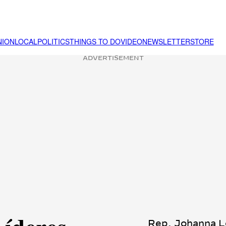
NION
LOCAL
POLITICS
THINGS TO DO
VIDEO
NEWSLETTER
STORE
ADVERTISEMENT
Rep. Johanna Ló