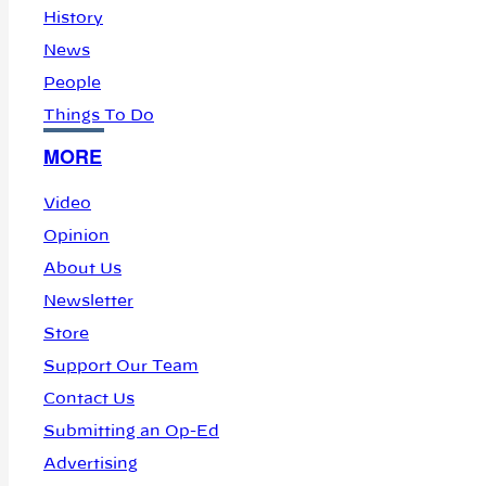
History
News
People
Things To Do
MORE
Video
Opinion
About Us
Newsletter
Store
Support Our Team
Contact Us
Submitting an Op-Ed
Advertising